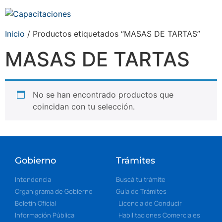
Inicio
/ Productos etiquetados “MASAS DE TARTAS”
MASAS DE TARTAS
No se han encontrado productos que
coincidan con tu selección.
Gobierno
Trámites
Intendencia
Buscá tu trámite
Organigrama de Gobierno
Guía de Trámites
Boletín Oficial
Licencia de Conducir
Información Pública
Habilitaciones Comerciales