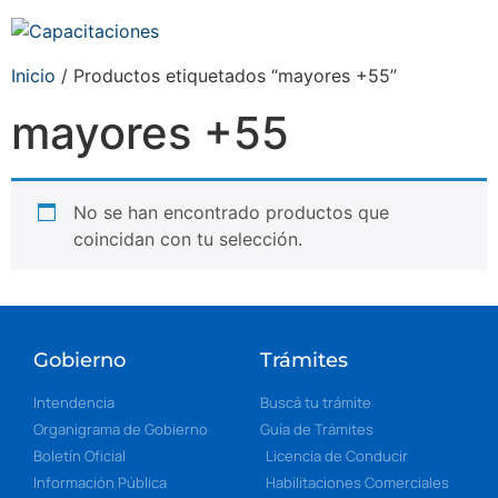
Inicio
/ Productos etiquetados “mayores +55”
mayores +55
No se han encontrado productos que
coincidan con tu selección.
Gobierno
Trámites
Intendencia
Buscá tu trámite
Organigrama de Gobierno
Guía de Trámites
Boletín Oficial
Licencia de Conducir
Información Pública
Habilitaciones Comerciales