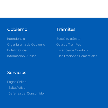
Gobierno
Trámites
Intendencia
Buscá tu trámite
Organigrama de Gobierno
Guía de Trámites
Boletín Oficial
Licencia de Conducir
Información Pública
Habilitaciones Comerciales
Servicios
Pagos Online
Salta Activa
Defensa del Consumidor