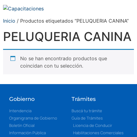
Inicio
/ Productos etiquetados “PELUQUERIA CANINA”
PELUQUERIA CANINA
No se han encontrado productos que
coincidan con tu selección.
Gobierno
Trámites
Intendencia
Buscá tu trámite
Organigrama de Gobierno
Guía de Trámites
Boletín Oficial
Licencia de Conducir
Información Pública
Habilitaciones Comerciales