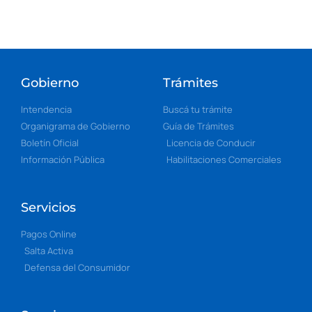
Gobierno
Trámites
Intendencia
Buscá tu trámite
Organigrama de Gobierno
Guía de Trámites
Boletín Oficial
Licencia de Conducir
Información Pública
Habilitaciones Comerciales
Servicios
Pagos Online
Salta Activa
Defensa del Consumidor