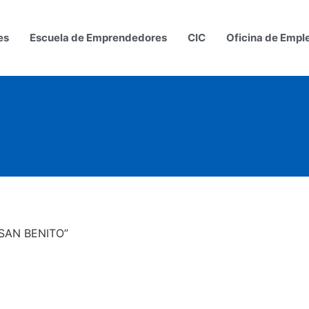
es
Escuela de Emprendedores
CIC
Oficina de Empl
 SAN BENITO”