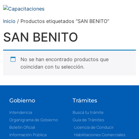
Inicio
/ Productos etiquetados “SAN BENITO”
SAN BENITO
No se han encontrado productos que
coincidan con tu selección.
Gobierno
Trámites
Intendencia
Buscá tu trámite
Organigrama de Gobierno
Guía de Trámites
Boletín Oficial
Licencia de Conducir
Información Pública
Habilitaciones Comerciales