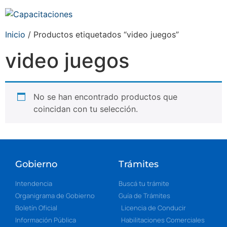
Inicio
/ Productos etiquetados “video juegos”
video juegos
No se han encontrado productos que
coincidan con tu selección.
Gobierno
Trámites
Intendencia
Buscá tu trámite
Organigrama de Gobierno
Guía de Trámites
Boletín Oficial
Licencia de Conducir
Información Pública
Habilitaciones Comerciales