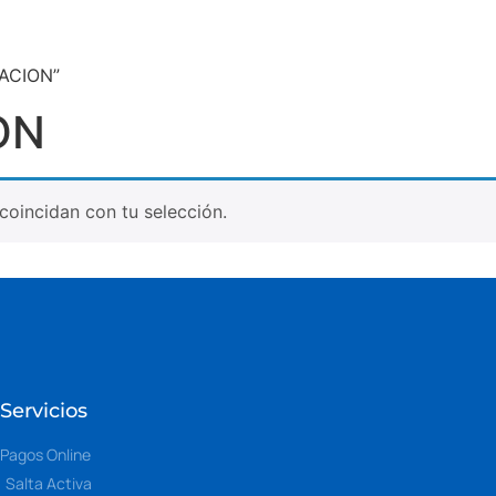
NACION”
ON
oincidan con tu selección.
Servicios
Pagos Online
Salta Activa