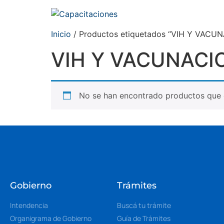
Inicio
/ Productos etiquetados “VIH Y VACU
VIH Y VACUNACI
No se han encontrado productos que c
Gobierno
Trámites
Intendencia
Buscá tu trámite
Organigrama de Gobierno
Guía de Trámites