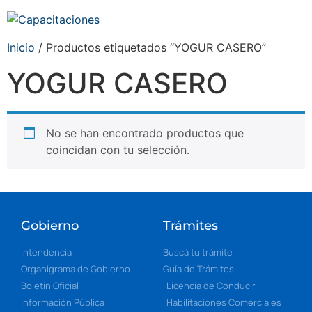
Inicio
/ Productos etiquetados “YOGUR CASERO”
YOGUR CASERO
No se han encontrado productos que
coincidan con tu selección.
Gobierno
Trámites
Intendencia
Buscá tu trámite
Organigrama de Gobierno
Guía de Trámites
Boletín Oficial
Licencia de Conducir
Información Pública
Habilitaciones Comerciales