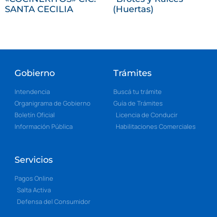
SANTA CECILIA
(Huertas)
Gobierno
Trámites
Intendencia
Buscá tu trámite
Organigrama de Gobierno
Guía de Trámites
Boletín Oficial
Licencia de Conducir
Información Pública
Habilitaciones Comerciales
Servicios
Pagos Online
Salta Activa
Defensa del Consumidor