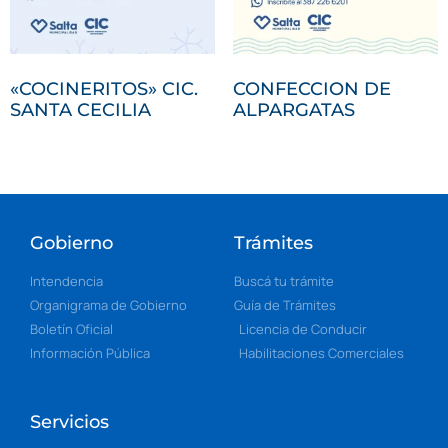
«COCINERITOS» CIC.
CONFECCION DE
SANTA CECILIA
ALPARGATAS
Gobierno
Trámites
Intendencia
Buscá tu trámite
Organigrama de Gobierno
Guía de Trámites
Boletín Oficial
Licencia de Conducir
Información Pública
Habilitaciones Comerciales
Servicios