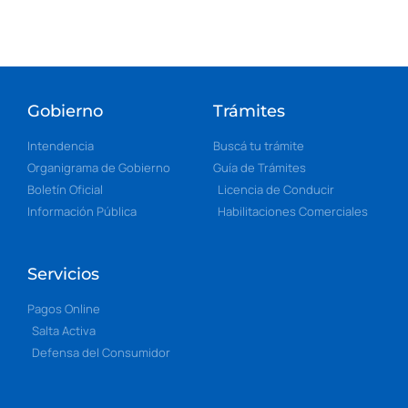
Gobierno
Trámites
Intendencia
Buscá tu trámite
Organigrama de Gobierno
Guía de Trámites
Boletín Oficial
Licencia de Conducir
Información Pública
Habilitaciones Comerciales
Servicios
Pagos Online
Salta Activa
Defensa del Consumidor