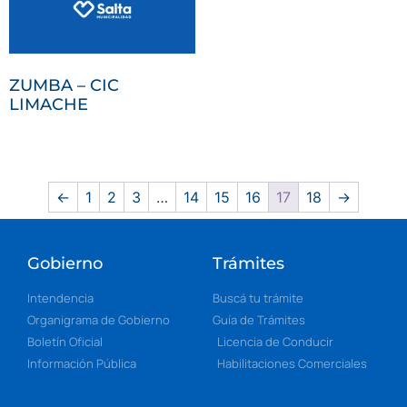
ZUMBA – CIC
LIMACHE
←
1
2
3
…
14
15
16
17
18
→
Gobierno
Trámites
Intendencia
Buscá tu trámite
Organigrama de Gobierno
Guía de Trámites
Boletín Oficial
Licencia de Conducir
Información Pública
Habilitaciones Comerciales